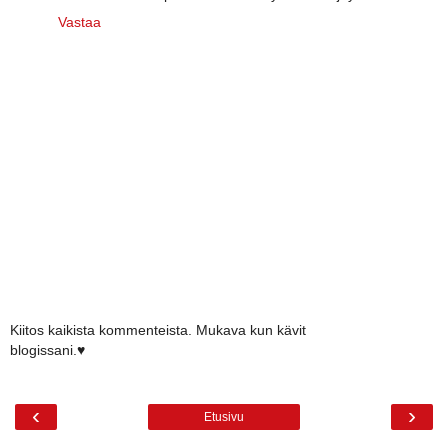
Vastaa
Kiitos kaikista kommenteista. Mukava kun kävit
blogissani.♥
‹
›
Etusivu