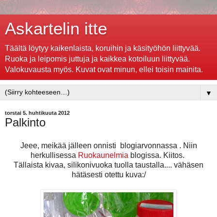
Askartelin itte
Täältä löytyy kaikenlaista, koruihin ja käsityöhön liittyvää.
Ruoka ja leipomis juttuja ja kaikkea kotoiluun liittyvää.
Valokuvausta myös. Kuvat ovat minun, ellei toisin mainita.
▼
torstai 5. huhtikuuta 2012
Palkinto
Jeee, meikää jälleen onnisti blogiarvonnassa . Niin
herkullisessa
Ruokaunelmia
blogissa. Kiitos.
Tällaista kivaa, silikonivuoka tuolla taustalla.... vähäsen
hätäsesti otettu kuva:/