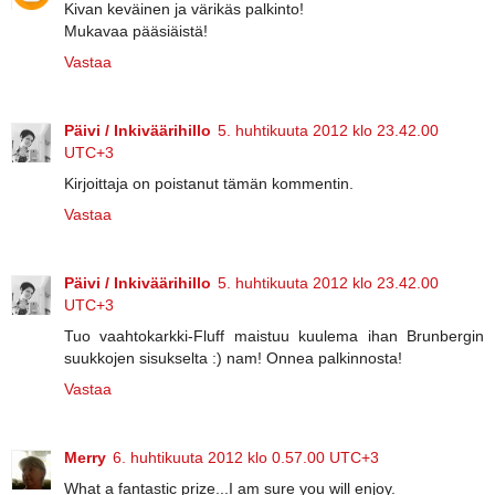
Kivan keväinen ja värikäs palkinto!
Mukavaa pääsiäistä!
Vastaa
Päivi / Inkiväärihillo
5. huhtikuuta 2012 klo 23.42.00
UTC+3
Kirjoittaja on poistanut tämän kommentin.
Vastaa
Päivi / Inkiväärihillo
5. huhtikuuta 2012 klo 23.42.00
UTC+3
Tuo vaahtokarkki-Fluff maistuu kuulema ihan Brunbergin
suukkojen sisukselta :) nam! Onnea palkinnosta!
Vastaa
Merry
6. huhtikuuta 2012 klo 0.57.00 UTC+3
What a fantastic prize...I am sure you will enjoy.